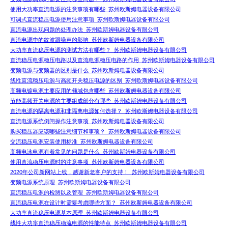
使用大功率直流电源的注意事项有哪些_苏州欧斯姆电器设备有限公司
可调式直流稳压电源使用注意事项_苏州欧斯姆电器设备有限公司
直流电源出现问题的处理办法_苏州欧斯姆电器设备有限公司
直流电源中的纹波跟噪声的影响_苏州欧斯姆电器设备有限公司
大功率直流稳压电源的测试方法有哪些？_苏州欧斯姆电器设备有限公司
直流稳压电源稳压电路以及直流电源稳压电路的作用_苏州欧斯姆电器设备有限公司
变频电源与变频器的区别是什么_苏州欧斯姆电器设备有限公司
线性直流稳压电源与高频开关稳压电源的区别_苏州欧斯姆电器设备有限公司
高频电镀电源主要应用的领域包含哪些_苏州欧斯姆电器设备有限公司
节能高频开关电源的主要组成部分有哪些_苏州欧斯姆电器设备有限公司
直流电源的隔离电源和非隔离电源如何选择？_苏州欧斯姆电器设备有限公司
直流电源系统倒闸操作注意事项_苏州欧斯姆电器设备有限公司
购买稳压器应该哪些注意细节和事项？_苏州欧斯姆电器设备有限公司
交流稳压电源安装使用标准_苏州欧斯姆电器设备有限公司
高频电泳电源有着常见的问题是什么_苏州欧斯姆电器设备有限公司
使用直流稳压电源时的注意事项_苏州欧斯姆电器设备有限公司
2020年公司新网站上线，感谢新老客户的支持！_苏州欧斯姆电器设备有限公司
变频电源系统原理_苏州欧斯姆电器设备有限公司
直流稳压电源的检测以及管理_苏州欧斯姆电器设备有限公司
直流稳压电源在设计时需要考虑哪些方面？_苏州欧斯姆电器设备有限公司
大功率直流稳压电源基本原理_苏州欧斯姆电器设备有限公司
线性大功率直流稳压稳流电源的性能特点_苏州欧斯姆电器设备有限公司