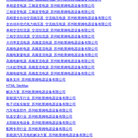
单相逆变电源_工频逆变电源_苏州欧斯姆电器设备有限公司
三相逆变电源_工频逆变电源_苏州欧斯姆电器设备有限公司
高精度全自动交流稳压器_交流稳压电源_苏州欧斯姆电器设备有限公司
全自动补偿式电力稳压器_交流稳压电源_苏州欧斯姆电器设备有限公司
单相交流恒流源_交流恒流源_苏州欧斯姆电器设备有限公司
三相交流恒流源_交流恒流源_苏州欧斯姆电器设备有限公司
大功率直流电源_高频直流电源_苏州欧斯姆电器设备有限公司
高频电渗析电源_高频直流电源_苏州欧斯姆电器设备有限公司
高频电絮凝电源_高频直流电源_苏州欧斯姆电器设备有限公司
高频电解电源_高频直流电源_苏州欧斯姆电器设备有限公司
污水处理电源_高频直流电源_苏州欧斯姆电器设备有限公司
高频电镀电源_高频直流电源_苏州欧斯姆电器设备有限公司
服务支持_苏州欧斯姆电器设备有限公司
HTML SiteMap
解决方案_苏州欧斯姆电器设备有限公司
新能源汽车行业_苏州欧斯姆电器设备有限公司
电子试验实验室_苏州欧斯姆电器设备有限公司
汽车电装部件_苏州欧斯姆电器设备有限公司
轨道交通行业_苏州欧斯姆电器设备有限公司
太阳能发电设备_苏州欧斯姆电器设备有限公司
配网专用行业_苏州欧斯姆电器设备有限公司
新能源汽车充电机解决方案_苏州欧斯姆电器设备有限公司