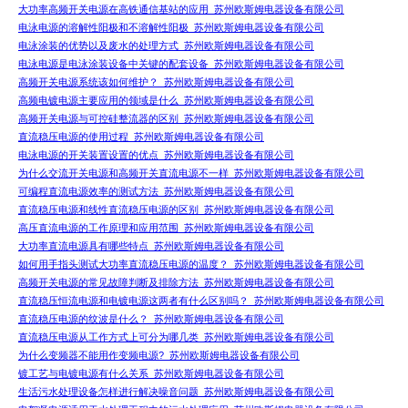
大功率高频开关电源在高铁通信基站的应用_苏州欧斯姆电器设备有限公司
电泳电源的溶解性阳极和不溶解性阳极_苏州欧斯姆电器设备有限公司
电泳涂装的优势以及废水的处理方式_苏州欧斯姆电器设备有限公司
电泳电源是电泳涂装设备中关键的配套设备_苏州欧斯姆电器设备有限公司
高频开关电源系统该如何维护？_苏州欧斯姆电器设备有限公司
高频电镀电源主要应用的领域是什么_苏州欧斯姆电器设备有限公司
高频开关电源与可控硅整流器的区别_苏州欧斯姆电器设备有限公司
直流稳压电源的使用过程_苏州欧斯姆电器设备有限公司
电泳电源的开关装置设置的优点_苏州欧斯姆电器设备有限公司
为什么交流开关电源和高频开关直流电源不一样_苏州欧斯姆电器设备有限公司
可编程直流电源效率的测试方法_苏州欧斯姆电器设备有限公司
直流稳压电源和线性直流稳压电源的区别_苏州欧斯姆电器设备有限公司
高压直流电源的工作原理和应用范围_苏州欧斯姆电器设备有限公司
大功率直流电源具有哪些特点_苏州欧斯姆电器设备有限公司
如何用手指头测试大功率直流稳压电源的温度？_苏州欧斯姆电器设备有限公司
高频开关电源的常见故障判断及排除方法_苏州欧斯姆电器设备有限公司
直流稳压恒流电源和电镀电源这两者有什么区别吗？_苏州欧斯姆电器设备有限公司
直流稳压电源的纹波是什么？_苏州欧斯姆电器设备有限公司
直流稳压电源从工作方式上可分为哪几类_苏州欧斯姆电器设备有限公司
为什么变频器不能用作变频电源?_苏州欧斯姆电器设备有限公司
镀工艺与电镀电源有什么关系_苏州欧斯姆电器设备有限公司
生活污水处理设备怎样进行解决噪音问题_苏州欧斯姆电器设备有限公司