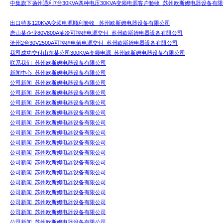
中集旗下扬州通利7台30KVA四种电压30KVA变频电源客户验收_苏州欧斯姆电器设备有
出口特多120KVA变频电源顺利验收 _苏州欧斯姆电器设备有限公司
唐山某企业80V800A油冷可控硅电源交付_苏州欧斯姆电器设备有限公司
沧州2台30V2500A可控硅电解电源交付_苏州欧斯姆电器设备有限公司
我司成功交付山东某公司300KVA变频电源_苏州欧斯姆电器设备有限公司
联系我们_苏州欧斯姆电器设备有限公司
新闻中心_苏州欧斯姆电器设备有限公司
公司新闻_苏州欧斯姆电器设备有限公司
公司新闻_苏州欧斯姆电器设备有限公司
公司新闻_苏州欧斯姆电器设备有限公司
公司新闻_苏州欧斯姆电器设备有限公司
公司新闻_苏州欧斯姆电器设备有限公司
公司新闻_苏州欧斯姆电器设备有限公司
公司新闻_苏州欧斯姆电器设备有限公司
公司新闻_苏州欧斯姆电器设备有限公司
公司新闻_苏州欧斯姆电器设备有限公司
公司新闻_苏州欧斯姆电器设备有限公司
公司新闻_苏州欧斯姆电器设备有限公司
公司新闻_苏州欧斯姆电器设备有限公司
公司新闻_苏州欧斯姆电器设备有限公司
公司新闻_苏州欧斯姆电器设备有限公司
公司新闻_苏州欧斯姆电器设备有限公司