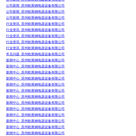
公司新闻_苏州欧斯姆电器设备有限公司
公司新闻_苏州欧斯姆电器设备有限公司
公司新闻_苏州欧斯姆电器设备有限公司
行业资讯_苏州欧斯姆电器设备有限公司
行业资讯_苏州欧斯姆电器设备有限公司
行业资讯_苏州欧斯姆电器设备有限公司
行业资讯_苏州欧斯姆电器设备有限公司
行业资讯_苏州欧斯姆电器设备有限公司
常见问题_苏州欧斯姆电器设备有限公司
新闻中心_苏州欧斯姆电器设备有限公司
新闻中心_苏州欧斯姆电器设备有限公司
新闻中心_苏州欧斯姆电器设备有限公司
新闻中心_苏州欧斯姆电器设备有限公司
新闻中心_苏州欧斯姆电器设备有限公司
新闻中心_苏州欧斯姆电器设备有限公司
新闻中心_苏州欧斯姆电器设备有限公司
新闻中心_苏州欧斯姆电器设备有限公司
新闻中心_苏州欧斯姆电器设备有限公司
新闻中心_苏州欧斯姆电器设备有限公司
新闻中心_苏州欧斯姆电器设备有限公司
新闻中心_苏州欧斯姆电器设备有限公司
新闻中心_苏州欧斯姆电器设备有限公司