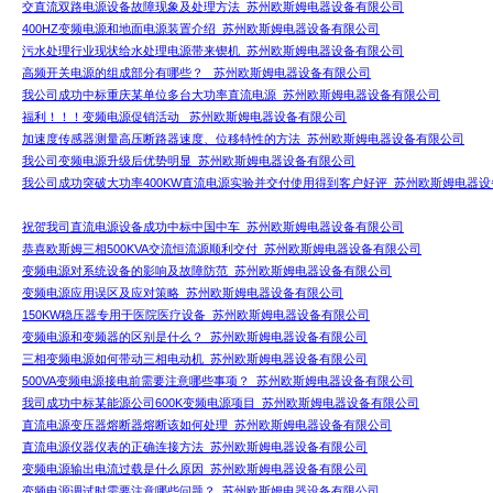
交直流双路电源设备故障现象及处理方法_苏州欧斯姆电器设备有限公司
400HZ变频电源和地面电源装置介绍_苏州欧斯姆电器设备有限公司
污水处理行业现状给水处理电源带来锲机_苏州欧斯姆电器设备有限公司
高频开关电源的组成部分有哪些？ _苏州欧斯姆电器设备有限公司
我公司成功中标重庆某单位多台大功率直流电源_苏州欧斯姆电器设备有限公司
福利！！！变频电源促销活动 _苏州欧斯姆电器设备有限公司
加速度传感器测量高压断路器速度、位移特性的方法_苏州欧斯姆电器设备有限公司
我公司变频电源升级后优势明显_苏州欧斯姆电器设备有限公司
我公司成功突破大功率400KW直流电源实验并交付使用得到客户好评_苏州欧斯姆电器
祝贺我司直流电源设备成功中标中国中车_苏州欧斯姆电器设备有限公司
恭喜欧斯姆三相500KVA交流恒流源顺利交付_苏州欧斯姆电器设备有限公司
变频电源对系统设备的影响及故障防范_苏州欧斯姆电器设备有限公司
变频电源应用误区及应对策略_苏州欧斯姆电器设备有限公司
150KW稳压器专用于医院医疗设备_苏州欧斯姆电器设备有限公司
变频电源和变频器的区别是什么？_苏州欧斯姆电器设备有限公司
三相变频电源如何带动三相电动机_苏州欧斯姆电器设备有限公司
500VA变频电源接电前需要注意哪些事项？_苏州欧斯姆电器设备有限公司
我司成功中标某能源公司600K变频电源项目_苏州欧斯姆电器设备有限公司
直流电源变压器熔断器熔断该如何处理_苏州欧斯姆电器设备有限公司
直流电源仪器仪表的正确连接方法_苏州欧斯姆电器设备有限公司
变频电源输出电流过载是什么原因_苏州欧斯姆电器设备有限公司
变频电源调试时需要注意哪些问题？_苏州欧斯姆电器设备有限公司