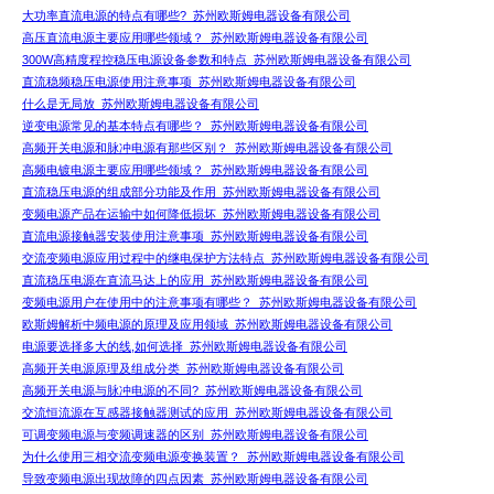
大功率直流电源的特点有哪些?_苏州欧斯姆电器设备有限公司
高压直流电源主要应用哪些领域？_苏州欧斯姆电器设备有限公司
300W高精度程控稳压电源设备参数和特点_苏州欧斯姆电器设备有限公司
直流稳频稳压电源使用注意事项_苏州欧斯姆电器设备有限公司
什么是无局放_苏州欧斯姆电器设备有限公司
逆变电源常见的基本特点有哪些？_苏州欧斯姆电器设备有限公司
高频开关电源和脉冲电源有那些区别？_苏州欧斯姆电器设备有限公司
高频电镀电源主要应用哪些领域？_苏州欧斯姆电器设备有限公司
直流稳压电源的组成部分功能及作用_苏州欧斯姆电器设备有限公司
变频电源产品在运输中如何降低损坏_苏州欧斯姆电器设备有限公司
直流电源接触器安装使用注意事项_苏州欧斯姆电器设备有限公司
交流变频电源应用过程中的继电保护方法特点_苏州欧斯姆电器设备有限公司
直流稳压电源在直流马达上的应用_苏州欧斯姆电器设备有限公司
变频电源用户在使用中的注意事项有哪些？_苏州欧斯姆电器设备有限公司
欧斯姆解析中频电源的原理及应用领域_苏州欧斯姆电器设备有限公司
电源要选择多大的线,如何选择_苏州欧斯姆电器设备有限公司
高频开关电源原理及组成分类_苏州欧斯姆电器设备有限公司
高频开关电源与脉冲电源的不同?_苏州欧斯姆电器设备有限公司
交流恒流源在互感器接触器测试的应用_苏州欧斯姆电器设备有限公司
可调变频电源与变频调速器的区别_苏州欧斯姆电器设备有限公司
为什么使用三相交流变频电源变换装置？_苏州欧斯姆电器设备有限公司
导致变频电源出现故障的四点因素_苏州欧斯姆电器设备有限公司